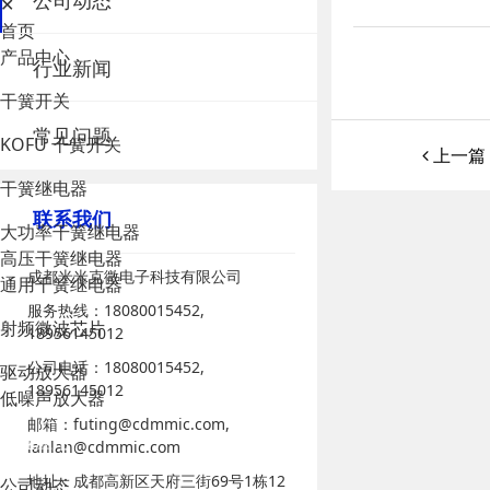
公司动态
✕
首页
产品中心
行业新闻
干簧开关
常见问题
KOFU 干簧开关
上一篇
干簧继电器
联系我们
大功率干簧继电器
高压干簧继电器
成都米米克微电子科技有限公司
通用干簧继电器
服务热线：18080015452,
射频微波芯片
18956145012
公司电话：18080015452,
驱动放大器
18956145012
低噪声放大器
邮箱：futing@cdmmic.com,
行业应用
lanlan@cdmmic.com
地址：成都高新区天府三街69号1栋12
公司动态