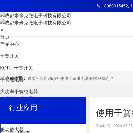
18080015452, 
✕
首页
产品中心
干簧开关
KOFU 干簧开关
>
当前位置：
首页>
公司动态
使用干簧继电器有哪些优点？
干簧继电器
大功率干簧继电器
高压干簧继电器
通用干簧继电器
行业应用
使用干簧
射频微波芯片
发布时间：2024-05-28 1
驱动放大器