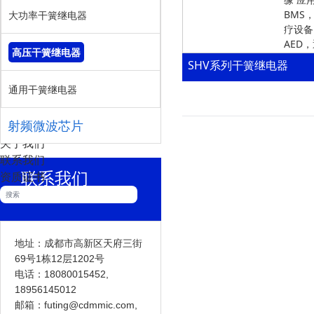
驱动放大器
BMS
大功率干簧继电器
低噪声放大器
疗设备
AED
行业应用
高压干簧继电器
SHV系列干簧继电器
公司动态
通用干簧继电器
行业新闻
常见问题
射频微波芯片
关于我们
联系我们
联系我们
资质证书
CONTACT US
地址：成都市高新区天府三街
69号1栋12层1202号
电话：18080015452,
18956145012
邮箱：futing@cdmmic.com,