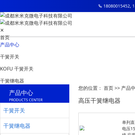
18080015452, 
✕
首页
产品中心
干簧开关
KOFU 干簧开关
干簧继电器
您的位置：
首页
>>
产品
产品中心
大功率干簧继电器
高压干簧继电器
高压干簧继电器
PRODUCTS CENTER
通用干簧继电器
干簧开关
射频微波芯片
单列直
干簧继电器
电压15
芯片产品目录下载
缘 应